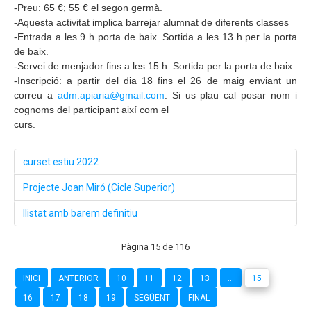
-Preu: 65 €; 55 € el segon germà.
-Aquesta activitat implica barrejar alumnat de diferents classes
-Entrada a les 9 h porta de baix. Sortida a les 13 h per la porta
de baix.
-Servei de menjador fins a les 15 h. Sortida per la porta de baix.
-Inscripció: a partir del dia 18 fins el 26 de maig enviant un
correu a
adm.apiaria@gmail.com
. Si us plau cal posar nom i
cognoms del participant així com el
curs.
curset estiu 2022
Projecte Joan Miró (Cicle Superior)
llistat amb barem definitiu
Pàgina 15 de 116
INICI
ANTERIOR
10
11
12
13
...
15
16
17
18
19
SEGÜENT
FINAL