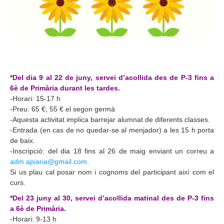
*Del dia 9 al 22 de juny, servei d’acollida des de P-3 fins a
6è de Primària durant les tardes.
-Horari: 15-17 h
-Preu: 65 €; 55 € el segon germà
-Aquesta activitat implica barrejar alumnat de diferents classes.
-Entrada (en cas de no quedar-se al menjador) a les 15 h porta
de baix.
-Inscripció: del dia 18 fins al 26 de maig enviant un correu a
adm.apiaria@gmail.com
.
Si us plau cal posar nom i cognoms del participant així com el
curs.
*Del 23 juny al 30, servei d’acollida matinal des de P-3 fins
a 6è de Primària.
-Horari: 9-13 h