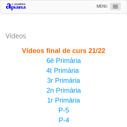
MENU
Inici
L'Escola
Vídeos
Organització
Serveis
Vídeos final de curs 21/22
Documentació
6è Primària
Contactar
4t Primària
Preinscripció 2024-2025 i documentació matrícula
3r Primària
Llistat de llibres 2024-2025
2n Primària
Enllaços
1r Primària
Fotografies
P-5
P-4