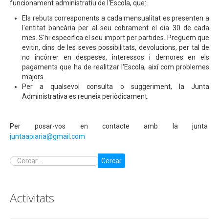
Contactar
funcionament administratiu de l'Escola, que:
Els rebuts corresponents a cada mensualitat es presenten a
Preinscripció 2024-2025 i documentació matrícula
l'entitat bancària per al seu cobrament el dia 30 de cada
Llistat de llibres 2024-2025
mes. S'hi especifica el seu import per partides. Preguem que
evitin, dins de les seves possibilitats, devolucions, per tal de
Enllaços
no incórrer en despeses, interessos i demores en els
pagaments que ha de realitzar l'Escola, així com problemes
Fotografies
majors.
Per a qualsevol consulta o suggeriment, la Junta
Administrativa es reuneix periòdicament.
Per posar-vos en contacte amb la junta
juntaapiaria@gmail.com
Cercar
Activitats