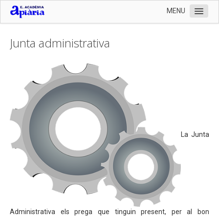
MENU
Inici
Junta administrativa
L'Escola
Organització
Horaris
Calendari 2024 - 2025
Professorat
La Junta
Consell Escolar
Junta administrativa
PAS
Serveis
Documentació
Administrativa els prega que tinguin present, per al bon