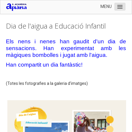
MENU
Inici
Dia de l'aigua a Educació Infantil
L'Escola
Organització
Els nens i nenes han gaudit d'un dia de
sensacions. Han experimentat amb les
Serveis
màgiques bombolles i jugat amb l'aigua.
Documentació
Han compartit un dia fantàstic!
Contactar
Preinscripció 2024-2025 i documentació matrícula
(Totes les fotografies a la galeria d'imatges)
Llistat de llibres 2024-2025
Enllaços
Fotografies