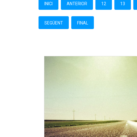
INICI
ANTERIOR
12
13
SEGÜENT
FINAL