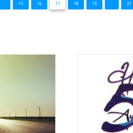
...
15
16
17
18
19
...
21