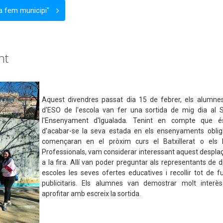
ra fem municipi"
nt
Aquest divendres passat dia 15 de febrer, els alumne
d'ESO de l'escola van fer una sortida de mig dia al 
l'Ensenyament d'Igualada. Tenint en compte que é
d'acabar-se la seva estada en els ensenyaments obliga
començaran en el pròxim curs el Batxillerat o els
Professionals, vam considerar interessant aquest despl
a la fira. Allí van poder preguntar als representants de 
escoles les seves ofertes educatives i recollir tot de fu
publicitaris. Els alumnes van demostrar molt interè
aprofitar amb escreix la sortida.