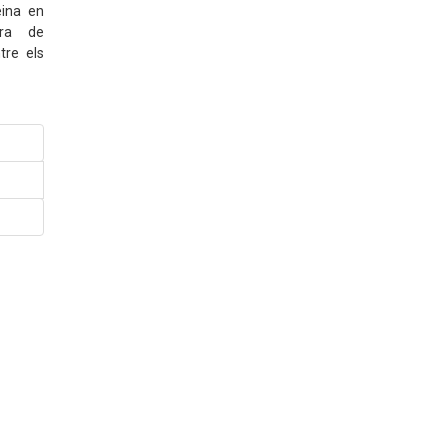
eina en
ra de
tre els