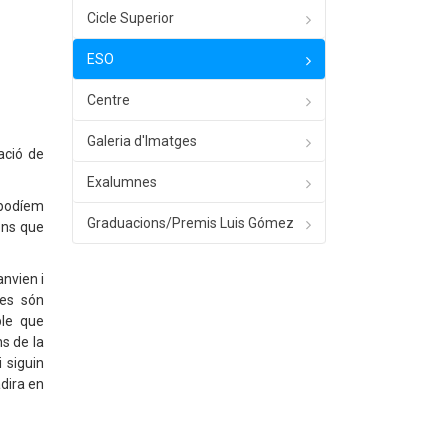
Cicle Superior
ESO
Centre
Galeria d'Imatges
ació de
Exalumnes
 podíem
Graduacions/Premis Luis Gómez
ons que
nvien i
res són
ble que
s de la
 siguin
adira en