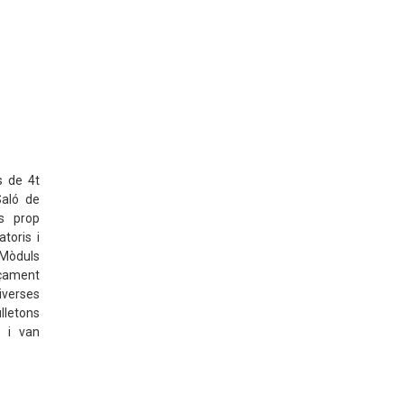
s de 4t
Saló de
s prop
toris i
 Mòduls
açament
diverses
lletons
s i van