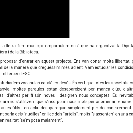
tra a lletra fem municipi: emparaulem-nos" que ha organitzat la Diput
ra i de la Biblioteca.
 proposar d'entrar en aquest projecte. Ens van donar molta llibertat,
ball de la manera que creguéssim més adient. Vam estudiar les condici
r el tercer d'ESO.
udiaríem vocabulari català en desús. És cert que totes les societats ca
nvia: moltes paraules estan desapareixent per manca d'ús, d'alt
es, d'altres per fi són noves i designen nous conceptes. És inevita
ara no s'utilitzen i que s'incorporin nous mots per anomenar fenòmen
paraules útils i en actiu desapareguin simplement per desconeixement i
 parla dels "nudillos" en lloc dels "artells", molts "s'assenten" en una c
 en realitat "se'm posa malament".