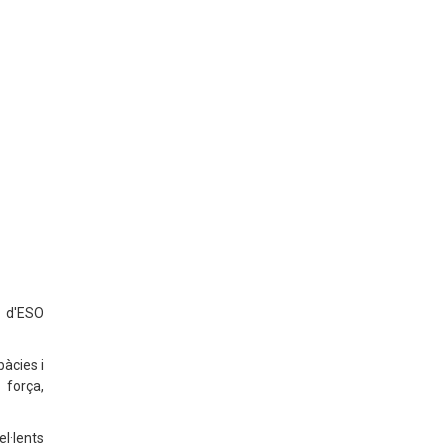
r d'ESO
àcies i
 força,
·lents