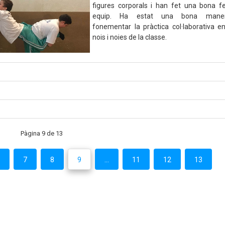
figures corporals i han fet una bona f
equip. Ha estat una bona mane
fonementar la pràctica col·laborativa en
nois i noies de la classe.
Pàgina 9 de 13
6
7
8
9
...
11
12
13