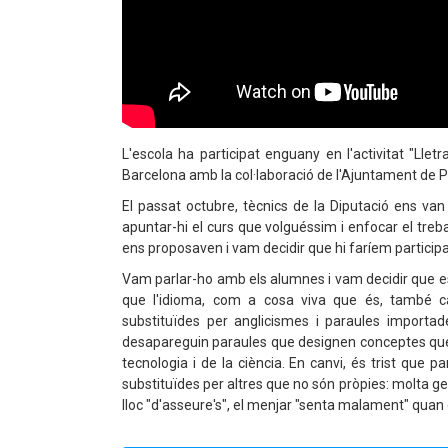
L'escola ha participat enguany en l'activitat "Lle
Barcelona amb la col·laboració de l'Ajuntament de Pie
El passat octubre, tècnics de la Diputació ens van
apuntar-hi el curs que volguéssim i enfocar el tre
ens proposaven i vam decidir que hi faríem participa
Vam parlar-ho amb els alumnes i vam decidir que est
que l'idioma, com a cosa viva que és, també ca
substituïdes per anglicismes i paraules importad
desapareguin paraules que designen conceptes que 
tecnologia i de la ciència. En canvi, és trist que 
substituïdes per altres que no són pròpies: molta gent
lloc "d'asseure's", el menjar "senta malament" quan