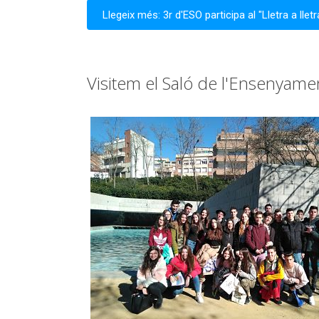
Llegeix més: 3r d'ESO participa al "Lletra a llet
Visitem el Saló de l'Ensenyame