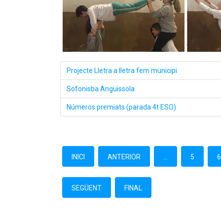
Projecte Lletra a lletra fem municipi
Sofonisba Anguissola
Números premiats (parada 4t ESO)
INICI
ANTERIOR
...
5
SEGÜENT
FINAL