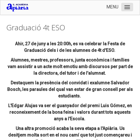
MENU
Inici
Graduació 4t ESO
L'Escola
Organització
Ahir, 27 de juny a les 20:00h, es va celebrar la Festa de
Graduació dels i de les alumnes de 4t d'ESO.
Serveis
Alumnes, mestres, professors, junta econòmica i famílies
Documentació
vam assistir a un acte molt emotiu amb discursos per part de
la directora, del tutor i de l'alumnat.
Contactar
Destaquem la presència del convidat i exalumne Salvador
Preinscripció 2024-2025 i documentació matrícula
Bosch, les paraules del qual van estar de gran consell per als
estudiants.
Llistat de llibres 2024-2025
L'Edgar Alujas va ser el guanyador del premi Luis Gómez, en
Enllaços
reconeixement de la bona feina i valors durant tots aquests
anys a l'Escola.
Fotografies
Una altra promoció acaba la seva etapa a l'Apiària. Us
desitjem molta sort en el nou camí que tot just començareu i