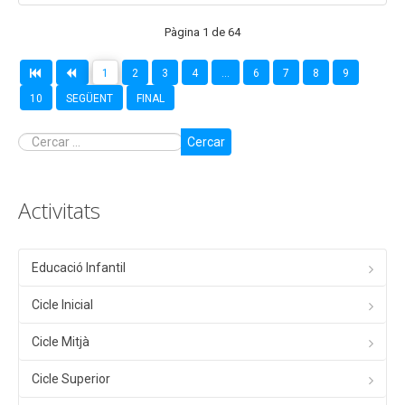
Pàgina 1 de 64
1
2
3
4
...
6
7
8
9
10
SEGÜENT
FINAL
Cercar
Activitats
Educació Infantil
Cicle Inicial
Cicle Mitjà
Cicle Superior