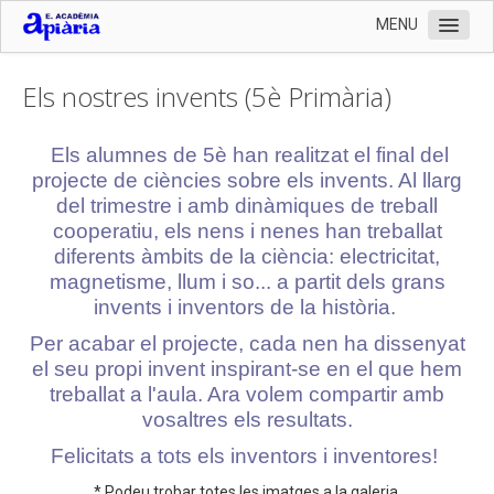
MENU
Inici
Els nostres invents (5è Primària)
L'Escola
Organització
Els alumnes de 5è han realitzat el final del
projecte de ciències sobre els invents. Al llarg
Serveis
del trimestre i amb dinàmiques de treball
Documentació
cooperatiu, els nens i nenes han treballat
diferents àmbits de la ciència: electricitat,
Contactar
magnetisme, llum i so... a partit dels grans
Preinscripció 2024-2025 i documentació matrícula
invents i inventors de la història.
Per acabar el projecte, cada nen ha dissenyat
Llistat de llibres 2024-2025
el seu propi invent inspirant-se en el que hem
Enllaços
treballat a l'aula. Ara volem compartir amb
vosaltres els resultats.
Fotografies
Felicitats a tots els inventors i inventores!
* Podeu trobar totes les imatges a la galeria