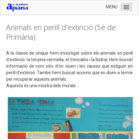
MENU
Inici
Animals en perill d'extinció (5è de
L'Escola
Primària)
Organització
A la classe de cinquè hem investigat sobre els animals en perill
Serveis
d'extinció: la tonyina vermella, el trencalòs i la llúdria. Hem buscat
Documentació
informació de com són, d'on viuen i les causes que estiguin en
perill d'extinció. També hem buscat accions que es duen a terme
Contactar
per recuperar aquests animals.
Aquesta és una mostra dels murals.
Preinscripció 2024-2025 i documentació matrícula
Llistat de llibres 2024-2025
Enllaços
Fotografies