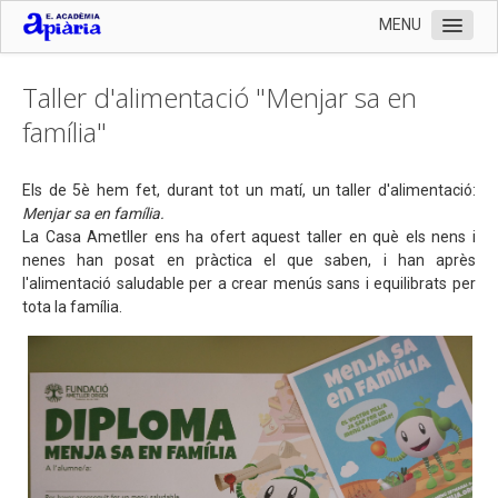
MENU
Inici
Taller d'alimentació "Menjar sa en
L'Escola
família"
Organització
Els de 5è hem fet, durant tot un matí, un taller d'alimentació:
Serveis
Menjar sa en família.
Documentació
La Casa Ametller ens ha ofert aquest taller en què els nens i
nenes han posat en pràctica el que saben, i han après
Contactar
l'alimentació saludable per a crear menús sans i equilibrats per
tota la família.
Preinscripció 2024-2025 i documentació matrícula
Llistat de llibres 2024-2025
Enllaços
Fotografies