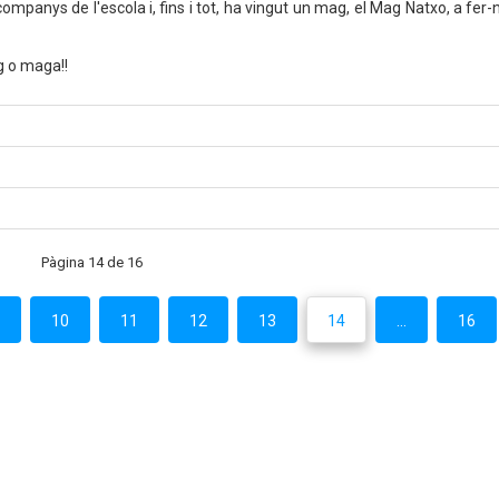
mpanys de l'escola i, fins i tot, ha vingut un mag, el Mag Natxo, a fer-
g o maga!!
Pàgina 14 de 16
.
10
11
12
13
14
...
16