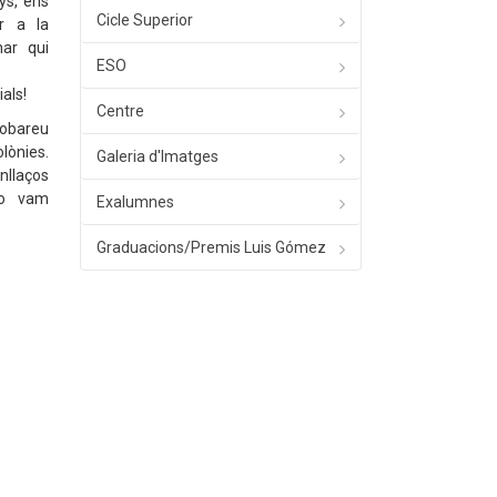
ys, ens
Cicle Superior
ar a la
nar qui
ESO
als!
Centre
robareu
lònies.
Galeria d'Imatges
nllaços
ho vam
Exalumnes
Graduacions/Premis Luis Gómez