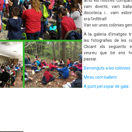
amb els nostres compan
vam divertir, vam ball
discoteca i... vam esbri
era l'infiltrat!
Van ser unes colònies geni
A la galeria d'imatges t
les fotografies de les co
Clicant els següents e
veureu que bé ens 
passar.
Benvinguts a les colònies
Mireu com ballem
A punt pel sopar de gala