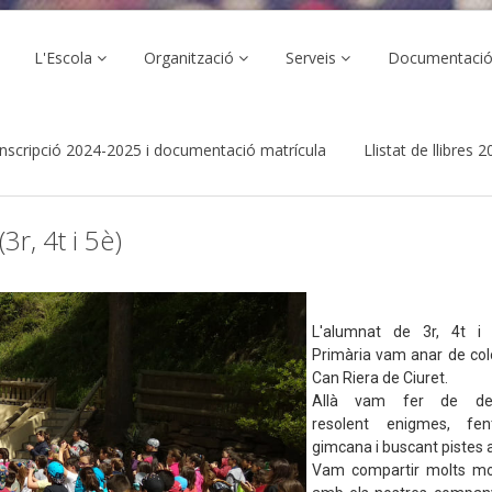
L'Escola
Organització
Serveis
Documentaci
inscripció 2024-2025 i documentació matrícula
Llistat de llibres
3r, 4t i 5è)
L'alumnat de 3r, 4t i
Primària vam anar de col
Can Riera de Ciuret.
Allà vam fer de det
resolent enigmes, fe
gimcana i buscant pistes a
Vam compartir molts m