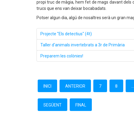
propi truc de màgia, hem fet de mags davant dels co
trucs que ens van deixar bocabadats.
Potser algun dia, algú de nosaltres serà un gran ma
Projecte "Els detectius" (4t)
Taller d'animals invertebrats a 3r de Primària
Preparem les colònies!
INICI
ANTERIOR
7
8
..
SEGÜENT
FINAL