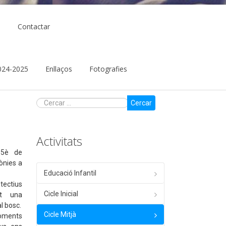
ó
Contactar
 2024-2025
Enllaços
Fotografies
Cercar
Activitats
 5è de
ònies a
Educació Infantil
ectius
Cicle Inicial
nt una
l bosc.
Cicle Mitjà
oments